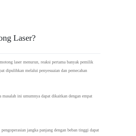
U
Русский
ES
Español
PT
Português
Bahasa
R
한국인
ID
Indonesia
DE
Deutschland
ong Laser?
R
Français
TR
Türkçe
AR
عربى
N
Việt Nam
TH
แบบไทย
emotong laser menurun, reaksi pertama banyak pemilik
apat dipulihkan melalui penyesuaian dan pemecahan
ma masalah ini umumnya dapat dikaitkan dengan empat
h pengoperasian jangka panjang dengan beban tinggi dapat