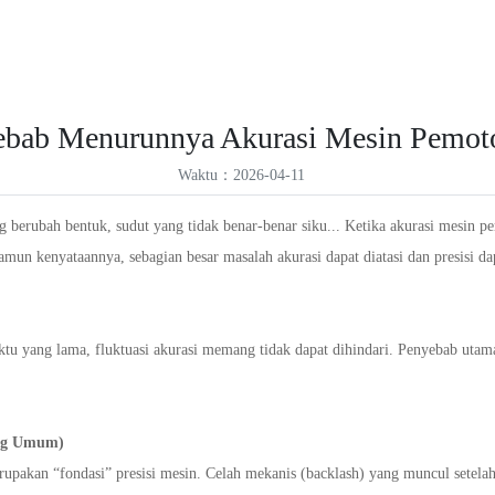
R
Produk
Solusi
Dukungan Layanan
Berita
Tentang Kami
VR
K
bab Menurunnya Akurasi Mesin Pemot
F
Waktu：2026-04-11
V
erubah bentuk, sudut yang tidak benar-benar siku... Ketika akurasi mesin p
mun kenyataannya, sebagian besar masalah akurasi dapat diatasi dan presisi d
tu yang lama, fluktuasi akurasi memang tidak dapat dihindari. Penyebab uta
ing Umum)
erupakan “fondasi” presisi mesin. Celah mekanis (backlash) yang muncul setela