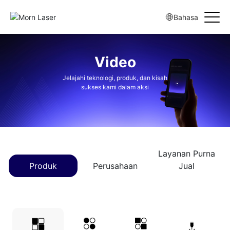
Bahasa
Video
Jelajahi teknologi, produk, dan kisah
sukses kami dalam aksi
Layanan Purna
Produk
Perusahaan
Jual