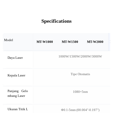
Specifications
Model
MT-W1000
MT-W1500
MT-W2000
M
1000W/1500W/2000W/3000W
Daya Laser
Tipe Otomatis
Kepala Laser
Panjang Gelo
1080+5nm
mbang Laser
Ukuran Titik L
Φ0.1-5mm (00.004"-0.197")