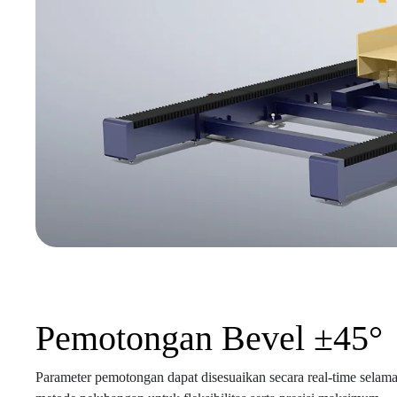
Pemotongan Bevel ±45°
Parameter pemotongan dapat disesuaikan secara real-time sela