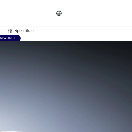
U
Русский
ES
Español
PT
Português
Bahasa
R
한국인
ID
Indonesia
DE
Deutschland
Spesifikasi
nawaran
R
Français
TR
Türkçe
AR
عربى
N
Việt Nam
TH
แบบไทย