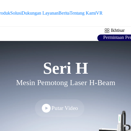
R
roduk
Solusi
Dukungan Layanan
Berita
Tentang Kami
VR
K
Ikhtisar
Permintaan Pe
F
V
Seri H
Mesin Pemotong Laser H-Beam
Putar Video