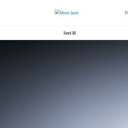
P
Seri H