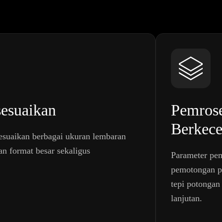
sesuaikan
Pemrose
Berkece
yesuaikan berbagai ukuran lembaran
n format besar sekaligus
Parameter pe
pemotongan pe
tepi potongan
lanjutan.