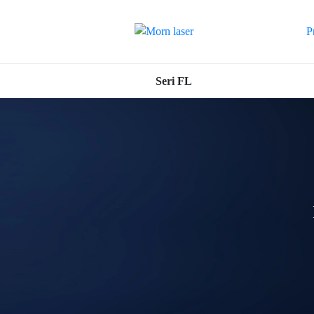
P
Seri FL