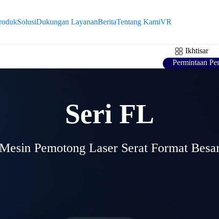
R
roduk
Solusi
Dukungan Layanan
Berita
Tentang Kami
VR
K
Ikhtisar
Permintaan Pe
F
V
Seri FL
Mesin Pemotong Laser Serat Format Besa