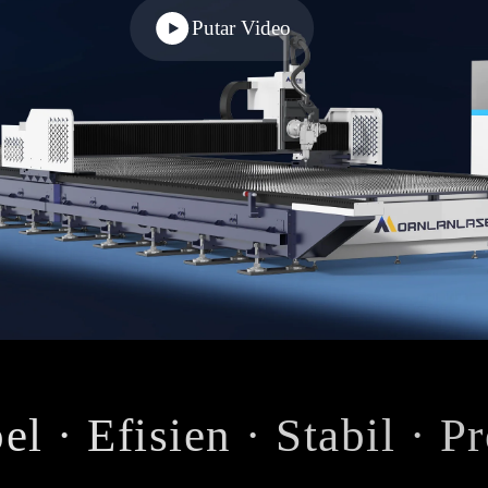
Putar Video
el · Efisien · Stabil · P