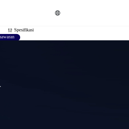
U
Русский
ES
Español
PT
Português
Bahasa
R
한국인
ID
Indonesia
DE
Deutschland
Spesifikasi
nawaran
R
Français
TR
Türkçe
AR
عربى
N
Việt Nam
TH
แบบไทย
r