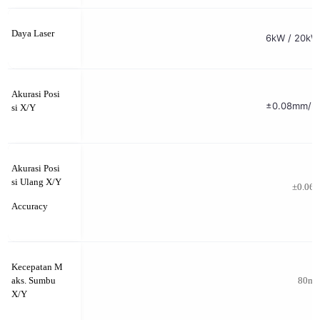
Daya Laser
6kW /
Akurasi Posi
±0.0
si X/Y
Akurasi Posi
si Ulang X/Y
±0.06
Accuracy
Kecepatan M
aks. Sumbu
80m/
X/Y