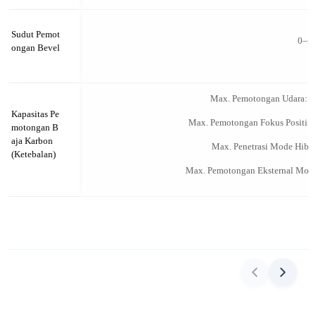
Sudut Pemot
0–±
ongan Bevel
Max. Pemotongan Udara:
Kapasitas Pe
Max. Pemotongan Fokus Positif
motongan B
aja Karbon
Max. Penetrasi Mode Hibr
(Ketebalan)
Max. Pemotongan Eksternal Mod