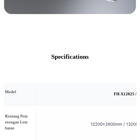
Specifications
Model
FH-X12025 / 1
Rentang Pem
otongan Lem
12200×2600mm / 13200×
baran