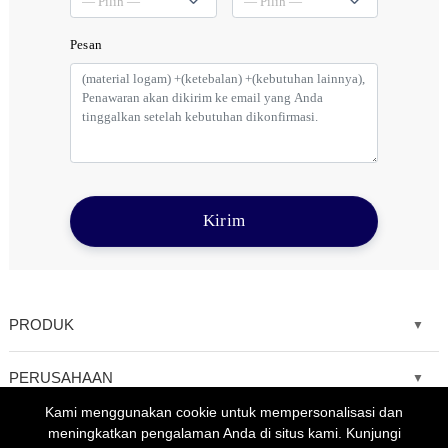
Pesan
Kirim
PRODUK
Fiber laser cutting machine
PERUSAHAAN
Kami menggunakan cookie untuk mempersonalisasi dan
Tube Metal Laser Cutting Machine
Solutions
meningkatkan pengalaman Anda di situs kami. Kunjungi