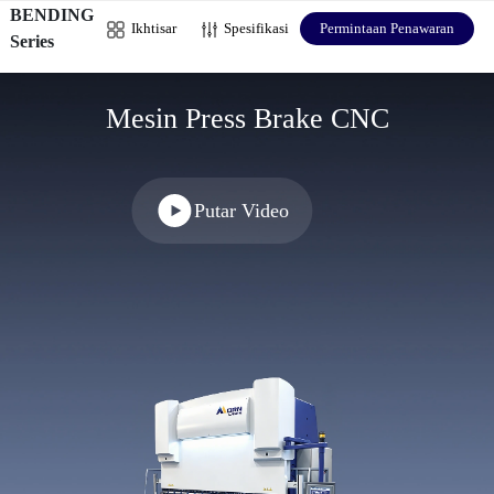
BENDING
Ikhtisar
Spesifikasi
Permintaan Penawaran
Series
Mesin Press Brake CNC
Putar Video