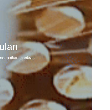
ulan
endapatkan manfaat!